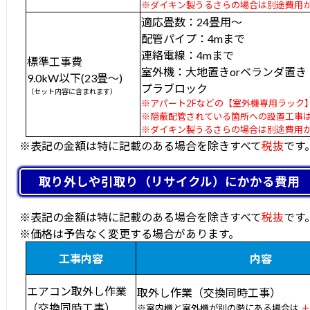
※ダイキン製うるさらの場合は別途費用
適応畳数：24畳用～
配管パイプ：4mまで
連絡電線：4mまで
標準工事費
室外機：大地置きorベランダ置き
9.0kW以下(23畳～)
プラブロック
（セット内容に含まれます）
※アパート2Fなどの【室外機専用ラック】は
※隠蔽配管されている箇所への設置工事は+
※ダイキン製うるさらの場合は別途費用
※表記の金額は特に記載のある場合を除きすべて
税抜
です
取り外しや引取り（リサイクル）にかかる費用
※表記の金額は特に記載のある場合を除きすべて
税抜
です
※価格は予告なく変更する場合があります。
工事内容
内容
エアコン取外し作業
取外し作業（交換同時工事）
（交換同時工事）
※室内機と室外機が別の階にある場合は
＋