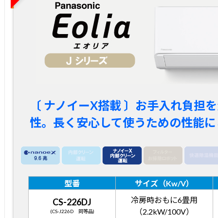
〔 ナノイーX搭載 〕お手入れ負担
性。長く安心して使うための性能に
型番
サイズ（Kw/V）
冷房時おもに6畳用
CS-226DJ
（2.2kW/100V）
(CS-J226D 同等品)