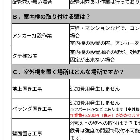
配管穴が無い場合
配管用穴あけ作業は行っており
Ｂ．室内機の取り付ける壁は？
戸建・マンションなどで、コン
アンカー打設作業
場合
室内機の設置の際、アンカーを
室内機の設置場所の壁が、砂
タテ桟設置
固定が出来ない場合
Ｃ．室外機を置く場所はどんな場所ですか？
地上置き工事
追加費用発生しません
追加費用発生しません
ベランダ置き工事
※アパート2Fなどにあります【室外
作業費+5,500円（税込）がかかりま
2階以上の壁への取付はできま
鉄骨は強度の問題で取付不可
壁面置き工事
ます。