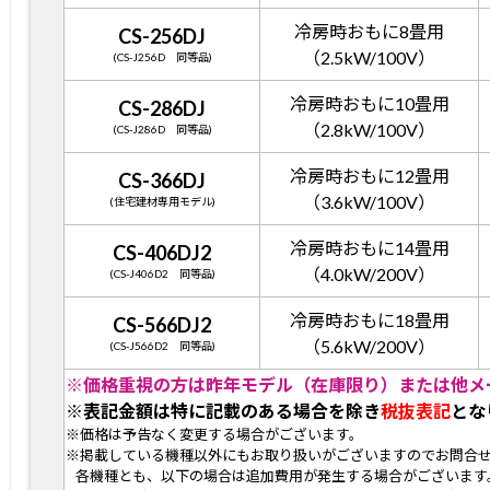
冷房時おもに8畳用
CS-256DJ
（2.5kW/100V）
(CS-J256D 同等品)
冷房時おもに10畳用
CS-286DJ
（2.8kW/100V）
(CS-J286D 同等品)
冷房時おもに12畳用
CS-366DJ
（3.6kW/100V）
(住宅建材専用モデル)
冷房時おもに14畳用
CS-406DJ2
（4.0kW/200V）
(CS-J406D2 同等品)
冷房時おもに18畳用
CS-566DJ2
（5.6kW/200V）
(CS-J566D2 同等品)
※価格重視の方は昨年モデル（在庫限り）または他メ
※表記金額は特に記載のある場合を除き
税抜表記
とな
※価格は予告なく変更する場合がございます。
※掲載している機種以外にもお取り扱いがございますのでお問合
各機種とも、以下の場合は追加費用が発生する場合がございます