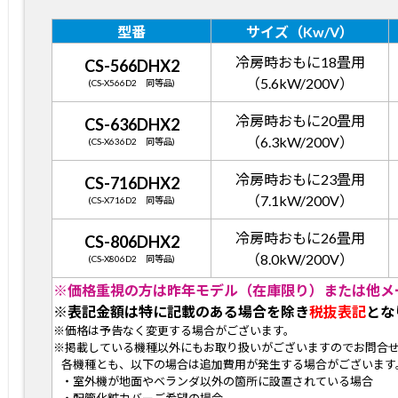
型番
サイズ（Kw/V）
冷房時おもに18畳用
CS-566DHX2
（5.6kW/200V）
(CS-X566D2 同等品)
冷房時おもに20畳用
CS-636DHX2
（6.3kW/200V）
(CS-X636D2 同等品)
冷房時おもに23畳用
CS-716DHX2
（7.1kW/200V）
(CS-X716D2 同等品)
冷房時おもに26畳用
CS-806DHX2
（8.0kW/200V）
(CS-X806D2 同等品)
※価格重視の方は昨年モデル（在庫限り）または他メ
※表記金額は特に記載のある場合を除き
税抜表記
とな
※価格は予告なく変更する場合がございます。
※掲載している機種以外にもお取り扱いがございますのでお問合
各機種とも、以下の場合は追加費用が発生する場合がございます
・室外機が地面やベランダ以外の箇所に設置されている場合
・配管化粧カバーご希望の場合