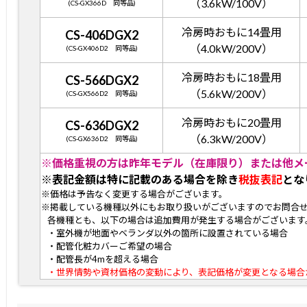
（3.6kW/100V）
(CS-GX366D 同等品)
冷房時おもに14畳用
CS-406DGX2
（4.0kW/200V）
(CS-GX406D2 同等品)
冷房時おもに18畳用
CS-566DGX2
（5.6kW/200V）
(CS-GX566D2 同等品)
冷房時おもに20畳用
CS-636DGX2
（6.3kW/200V）
(CS-GX636D2 同等品)
※価格重視の方は昨年モデル（在庫限り）または他メ
※表記金額は特に記載のある場合を除き
税抜表記
とな
※価格は予告なく変更する場合がございます。
※掲載している機種以外にもお取り扱いがございますのでお問合
各機種とも、以下の場合は追加費用が発生する場合がございます
・室外機が地面やベランダ以外の箇所に設置されている場合
・配管化粧カバーご希望の場合
・配管長が4mを超える場合
・世界情勢や資材価格の変動により、表記価格が変更となる場合