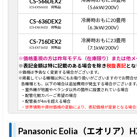
CS-566DEX2
（5.6kW/200V）
(CS-EX566D2 同等品)
冷房時おもに20畳用
CS-636DEX2
（6.3kW/200V）
(CS-EX636D2 同等品)
冷房時おもに23畳用
CS-716DEX2
（7.1kW/200V）
(CS-EX716D2 同等品)
※価格重視の方は昨年モデル（在庫限り）または他メ
※表記金額は特に記載のある場合を除き
税抜表記
とな
※価格は予告なく変更する場合がございます。
※掲載している機種以外にもお取り扱いがございますのでお問合
各機種とも、以下の場合は追加費用が発生する場合がございます
・室外機が地面やベランダ以外の箇所に設置されている場合
・配管化粧カバーご希望の場合
・配管長が4mを超える場合
・世界情勢や資材価格の変動により、表記価格が変更となる場合
Panasonic Eolia（エオリア