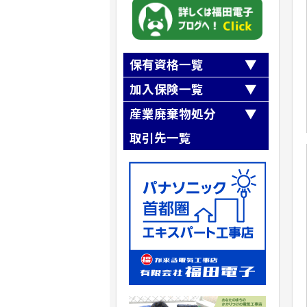
保有資格一覧
第一種電気工事士
加入保険一覧
第二種電気工事士
全日本電気工事業工業組合連合会
産業廃棄物処分
職長・安全衛生責任者
『第三者損害補償制度』
第一種冷媒フロン類取扱技術者
取引先一覧
全日本電気工事業工業組合連合会
高所作業車運転技能講習
『業務災害補償制度』
第二種冷凍機械
有限会社梅木商会
SR茨城県労働保険事務組合加入
ガス溶接
クリーンテックシオガイ（株）
建設業退職金共済事業加入
アーク溶接
株式会社リフレックス
小型移動式クレーン運転技能
株式会社ニシノ産業
玉掛け技能講習
株式会社NIPPO
自由研削といし
株式会社フルヤ建商
石綿（アスベスト）作業主任者
建築物石綿含有建材調査者