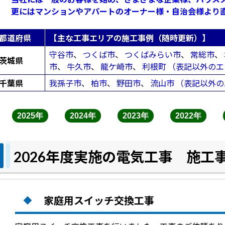
更にはマンションやアパートのオーナー様・自治会様より
都道府県
【主な工事エリアの施工事例（随時更新）】
守谷市
、
つくば市
、
つくばみらい市
、
常総市
、
茨城県
市
、
牛久市
、
龍ケ崎市
、
利根町
（表記以外のエ
千葉県
我孫子市
、
柏市
、
野田市
、
流山市
（表記以外の
2025年
2024年
2023年
2022年
2026年度実施の電気工事 施工
家庭用スイッチ交換工事