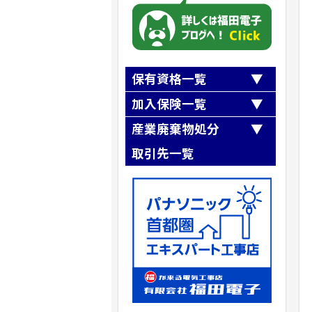
保有資格一覧
第一種電気工事士
加入保険一覧
第二種電気工事士
全日本電気工事業工業組合連合会
産業廃棄物処分
職長・安全衛生責任者
『第三者損害補償制度』
第一種冷媒フロン類取扱技術者
取引先一覧
全日本電気工事業工業組合連合会
高所作業車運転技能講習
『業務災害補償制度』
第二種冷凍機械
有限会社梅木商会
SR茨城県労働保険事務組合加入
ガス溶接
クリーンテックシオガイ（株）
建設業退職金共済事業加入
アーク溶接
株式会社リフレックス
小型移動式クレーン運転技能
株式会社ニシノ産業
玉掛け技能講習
株式会社NIPPO
自由研削といし
株式会社フルヤ建商
石綿（アスベスト）作業主任者
建築物石綿含有建材調査者