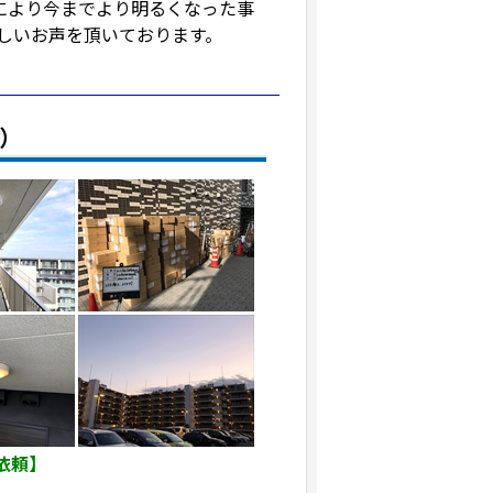
により今までより明るくなった事
しいお声を頂いております。
灯）
依頼】