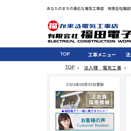
あなたのまちの身近な電気工事店 有限会社福田
TOP
工事メニュー
法
TOP
法人様 電気工事
▲福田電子で一緒に働きませんか？