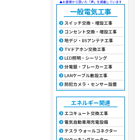
▲お客様から頂いた「声」を掲載しています
一般電気工事
スイッチ交換・増設工事
コンセント交換・増設工事
地デジ・BSアンテナ工事
TVドアホン交換工事
LED照明・シーリング
分電盤・ブレーカー工事
LANケーブル敷設工事
防犯カメラ・センサー設置
エネルギー関連
エコキュート交換工事
電気自動車用充電設備
テスラ ウォールコネクター
IHクッキングヒーター