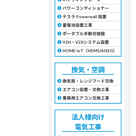
パワーコンディショナー
テスラ Powerwall 設置
蓄電池設置工事
ポータブル手動切替盤
V2H・V2Xシステム設置
HOME IoT（HEMS/AiSEG）
換気・空調
換気扇・レンジフード交換
エアコン設置・交換工事
業務用エアコン交換工事
法人様向け
電気工事