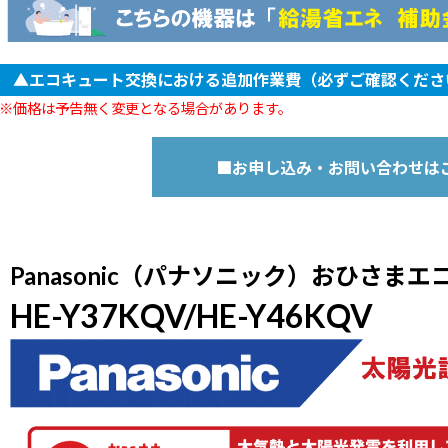
▲エコキュート交換における追加作業費（必ずご確認くださ
※価格は予告無く変更となる場合があります。
・他社エコキュートからの交換による配管変更
・ヒートポンプ配管変更
■お申し込み・お問い合わせは
・新規基礎施工（既存の基礎が使えない場合）
・脚部化粧カバー
・廃棄処分+運搬費用
・特異箇所への搬入および搬出作業
Panasonic（パナソニック）おひさま
・長期保証サービス（お客様任意）
メー
HE-Y37KQV/HE-Y46KQV