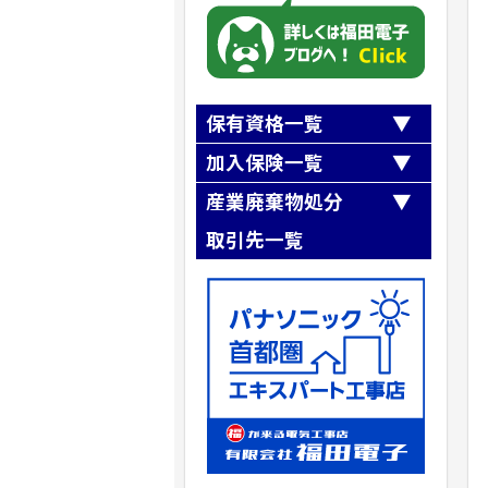
保有資格一覧
第一種電気工事士
加入保険一覧
第二種電気工事士
全日本電気工事業工業組合連合会
産業廃棄物処分
職長・安全衛生責任者
『第三者損害補償制度』
第一種冷媒フロン類取扱技術者
取引先一覧
全日本電気工事業工業組合連合会
高所作業車運転技能講習
『業務災害補償制度』
第二種冷凍機械
有限会社梅木商会
SR茨城県労働保険事務組合加入
ガス溶接
クリーンテックシオガイ（株）
建設業退職金共済事業加入
アーク溶接
株式会社リフレックス
小型移動式クレーン運転技能
株式会社ニシノ産業
玉掛け技能講習
株式会社NIPPO
自由研削といし
株式会社フルヤ建商
石綿（アスベスト）作業主任者
建築物石綿含有建材調査者