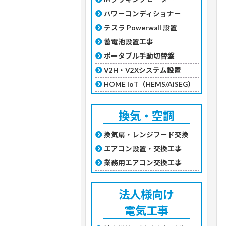
パワーコンディショナー
テスラ Powerwall 設置
蓄電池設置工事
ポータブル手動切替盤
V2H・V2Xシステム設置
HOME IoT（HEMS/AiSEG）
換気・空調
換気扇・レンジフード交換
エアコン設置・交換工事
業務用エアコン交換工事
法人様向け
電気工事