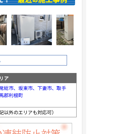
ら
リア
常総市、
坂東市、
下妻市、
取手
馬郡利根町
記以外のエリアも対応可）