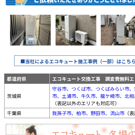
■当社によるエコキュート施工事例（一部）はこち
都道府県
エコキュート交換工事 調査費無料エ
守谷市、
つくば市、
つくばみらい市、
茨城県
市、
土浦市、
牛久市、
龍ケ崎市、
北相
（表記以外のエリアも対応可）
千葉県
我孫子市、
柏市、
野田市、
流山市
（表