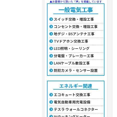
▲お客様から頂いた「声」を掲載しています
一般電気工事
スイッチ交換・増設工事
コンセント交換・増設工事
地デジ・BSアンテナ工事
TVドアホン交換工事
LED照明・シーリング
分電盤・ブレーカー工事
LANケーブル敷設工事
防犯カメラ・センサー設置
エネルギー関連
エコキュート交換工事
電気自動車用充電設備
テスラ ウォールコネクター
IHクッキングヒーター