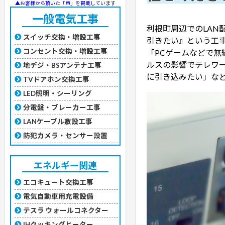
▲お客様から頂いた「声」を掲載しています
一般電気工事
利根町周辺でのLAN
スイッチ交換・増設工事
引きたい』という工事
コンセント交換・増設工事
「PCゲームなどで無
ルスの影響でテレワ
地デジ・BSアンテナ工事
に引き込みたい」な
TVドアホン交換工事
LED照明・シーリング
分電盤・ブレーカー工事
LANケーブル敷設工事
防犯カメラ・センサー設置
エネルギー関連
エコキュート交換工事
電気自動車用充電設備
テスラ ウォールコネクター
IHクッキングヒーター