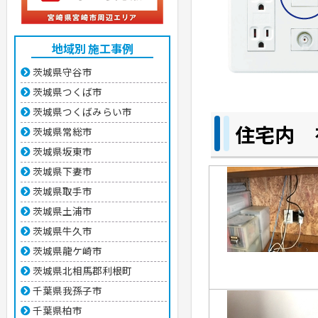
地域別 施工事例
茨城県守谷市
茨城県つくば市
茨城県つくばみらい市
住宅内 
茨城県常総市
茨城県坂東市
茨城県下妻市
茨城県取手市
茨城県土浦市
茨城県牛久市
茨城県龍ケ崎市
茨城県北相馬郡利根町
千葉県我孫子市
千葉県柏市