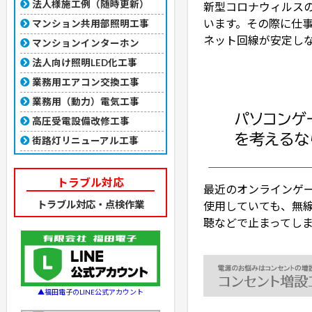
法人様施工例（随時更新）
新型コロナウィルス
います。その際に仕事
マンション共用部照明工事
ネット回線が安定し
マンションインターホン
法人向け照明LED化工事
業務用エアコン交換工事
業務用（動力）電気工事
高圧受電設備改修工事
街路灯リニューアル工事
トラブル対応
最近のオンラインゲ
トラブル対応・点検作業
使用していても、無線
聴などで止まってしまうな
▲福田電子のLINE公式アカウント