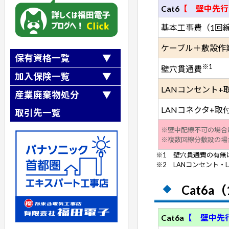
Cat6
【 壁中先行
基本工事費（1回
ケーブル＋敷設作
保有資格一覧
※1
壁穴貫通費
第一種電気工事士
加入保険一覧
第二種電気工事士
LANコンセント+
全日本電気工事業工業組合連合会
産業廃棄物処分
職長・安全衛生責任者
『第三者損害補償制度』
第一種冷媒フロン類取扱技術者
LANコネクタ+取付
取引先一覧
全日本電気工事業工業組合連合会
高所作業車運転技能講習
『業務災害補償制度』
第二種冷凍機械
有限会社梅木商会
※壁中配線不可の場合
SR茨城県労働保険事務組合加入
ガス溶接
クリーンテックシオガイ（株）
※複数回線分敷設の場
建設業退職金共済事業加入
アーク溶接
株式会社リフレックス
※1 壁穴貫通費の有無
小型移動式クレーン運転技能
株式会社ニシノ産業
※2 LANコンセント・
玉掛け技能講習
株式会社NIPPO
自由研削といし
株式会社フルヤ建商
石綿（アスベスト）作業主任者
Cat6a（
建築物石綿含有建材調査者
Cat6a
【 壁中先