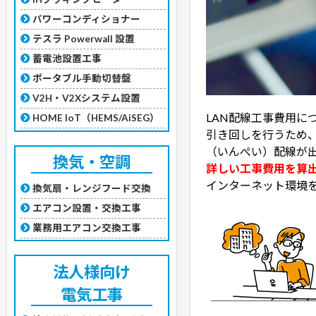
パワーコンディショナー
テスラ Powerwall 設置
蓄電池設置工事
ポータブル手動切替盤
V2H・V2Xシステム設置
LAN配線工事費用に
HOME IoT（HEMS/AiSEG）
引き回しを行うため
（いんぺい）配線が
換気・空調
詳しい工事費用を算
インターネット環境
換気扇・レンジフード交換
エアコン設置・交換工事
業務用エアコン交換工事
法人様向け
電気工事