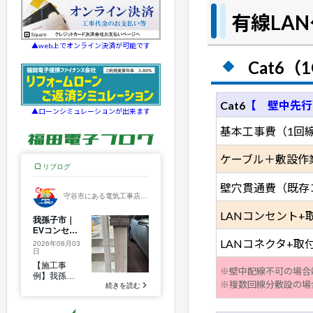
有線LA
▲web上でオンライン決済が可能です
Cat6（1
Cat6
【 壁中先行
▲ローンシミュレーションが出来ます
基本工事費（1回
ケーブル＋敷設作
壁穴貫通費（既存
LANコンセント+
LANコネクタ+取付
※壁中配線不可の場合
※複数回線分敷設の場