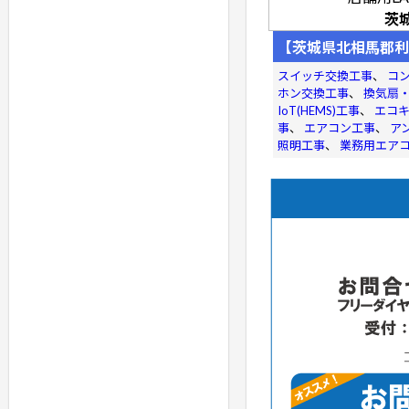
茨
【茨城県北相馬郡利
スイッチ交換工事
、
コ
ホン交換工事
、
換気扇
IoT(HEMS)工事
、
エコ
事
、
エアコン工事
、
ア
照明工事
、
業務用エア