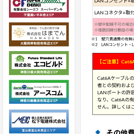
LANコンセント+
LANコネクタ+取付
※壁中配線不可の場合
※複数回線分敷設の場
※1 壁穴貫通費の有無
※2 LANコンセント・
【ご注意】Cat
Cat6Aケーブル
者との契約および
LANポートの
なり、Cat6A
せん。詳しくは
その他