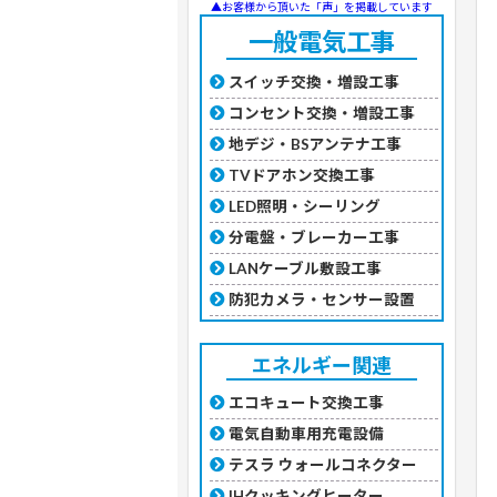
▲お客様から頂いた「声」を掲載しています
一般電気工事
スイッチ交換・増設工事
コンセント交換・増設工事
地デジ・BSアンテナ工事
TVドアホン交換工事
LED照明・シーリング
分電盤・ブレーカー工事
LANケーブル敷設工事
防犯カメラ・センサー設置
エネルギー関連
エコキュート交換工事
電気自動車用充電設備
テスラ ウォールコネクター
IHクッキングヒーター