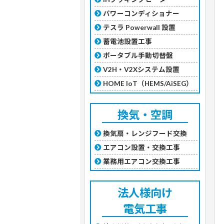
パワーコンディショナー
テスラ Powerwall 設置
蓄電池設置工事
ポータブル手動切替盤
V2H・V2Xシステム設置
HOME IoT（HEMS/AiSEG）
換気・空調
換気扇・レンジフード交換
エアコン設置・交換工事
業務用エアコン交換工事
法人様向け
電気工事