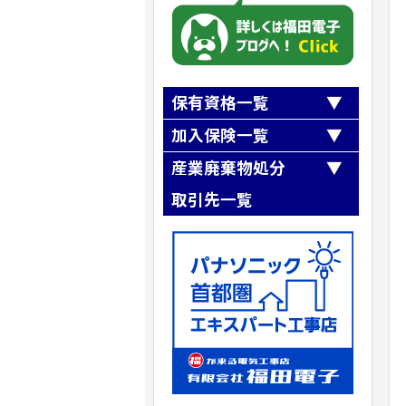
保有資格一覧
第一種電気工事士
加入保険一覧
第二種電気工事士
全日本電気工事業工業組合連合会
産業廃棄物処分
職長・安全衛生責任者
『第三者損害補償制度』
第一種冷媒フロン類取扱技術者
取引先一覧
全日本電気工事業工業組合連合会
高所作業車運転技能講習
『業務災害補償制度』
第二種冷凍機械
有限会社梅木商会
SR茨城県労働保険事務組合加入
ガス溶接
クリーンテックシオガイ（株）
建設業退職金共済事業加入
アーク溶接
株式会社リフレックス
小型移動式クレーン運転技能
株式会社ニシノ産業
玉掛け技能講習
株式会社NIPPO
自由研削といし
株式会社フルヤ建商
石綿（アスベスト）作業主任者
建築物石綿含有建材調査者