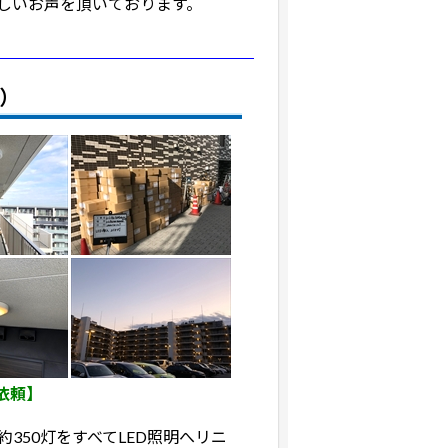
しいお声を頂いております。
灯）
依頼】
350灯をすべてLED照明へリニ