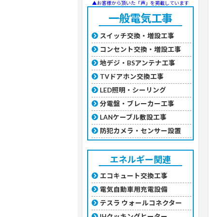
▲お客様から頂いた「声」を掲載しています
一般電気工事
スイッチ交換・増設工事
コンセント交換・増設工事
地デジ・BSアンテナ工事
TVドアホン交換工事
LED照明・シーリング
分電盤・ブレーカー工事
LANケーブル敷設工事
防犯カメラ・センサー設置
エネルギー関連
エコキュート交換工事
電気自動車用充電設備
テスラ ウォールコネクター
IHクッキングヒーター