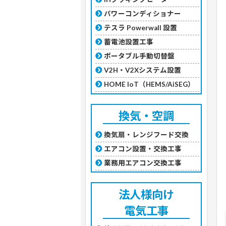
パワーコンディショナー
テスラ Powerwall 設置
蓄電池設置工事
ポータブル手動切替盤
V2H・V2Xシステム設置
HOME IoT（HEMS/AiSEG）
換気・空調
換気扇・レンジフード交換
エアコン設置・交換工事
業務用エアコン交換工事
法人様向け
電気工事