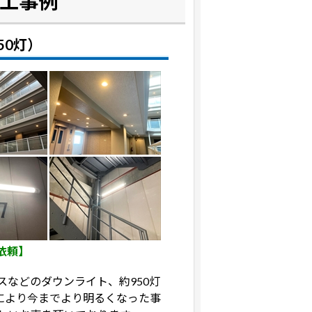
施工事例
50灯）
依頼】
などのダウンライト、約950灯
により今までより明るくなった事