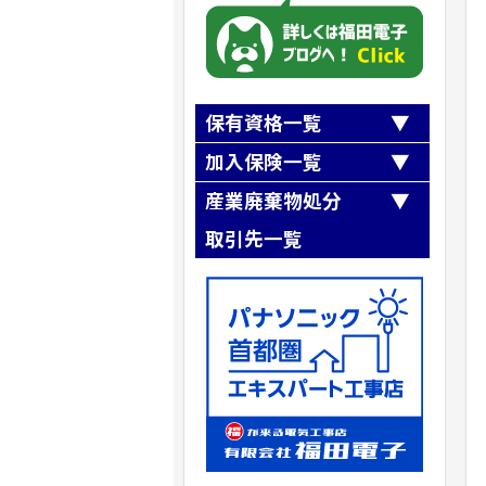
保有資格一覧
第一種電気工事士
加入保険一覧
第二種電気工事士
全日本電気工事業工業組合連合会
産業廃棄物処分
職長・安全衛生責任者
『第三者損害補償制度』
第一種冷媒フロン類取扱技術者
取引先一覧
全日本電気工事業工業組合連合会
高所作業車運転技能講習
『業務災害補償制度』
第二種冷凍機械
有限会社梅木商会
SR茨城県労働保険事務組合加入
ガス溶接
クリーンテックシオガイ（株）
建設業退職金共済事業加入
アーク溶接
株式会社リフレックス
小型移動式クレーン運転技能
株式会社ニシノ産業
玉掛け技能講習
株式会社NIPPO
自由研削といし
株式会社フルヤ建商
石綿（アスベスト）作業主任者
建築物石綿含有建材調査者