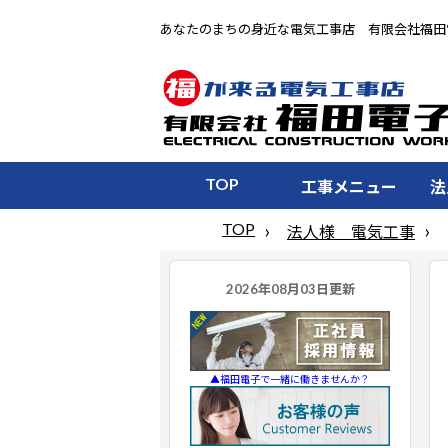
あなたのまちの身近な電気工事店 有限会社福田
TOP
工事メニュー
法
TOP
法人様 電気工事
▲福田電子で一緒に働きませんか？