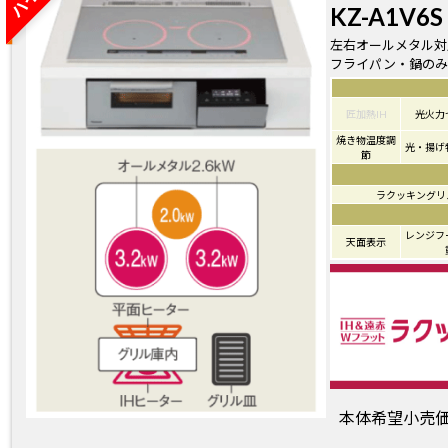
KZ-A1V6S
左右オールメタル対
フライパン・鍋のみ
匠加熱IH
光火力
焼き物温度調
光・揚げ
節
ラクッキングリ
レンジフ
天面表示
本体希望小売価格 