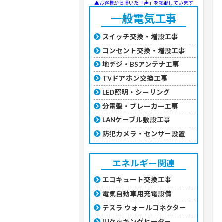
▲お客様から頂いた「声」を掲載しています
一般電気工事
スイッチ交換・増設工事
コンセント交換・増設工事
地デジ・BSアンテナ工事
TVドアホン交換工事
LED照明・シーリング
分電盤・ブレーカー工事
LANケーブル敷設工事
防犯カメラ・センサー設置
エネルギー関連
エコキュート交換工事
電気自動車用充電設備
テスラ ウォールコネクター
IHクッキングヒーター