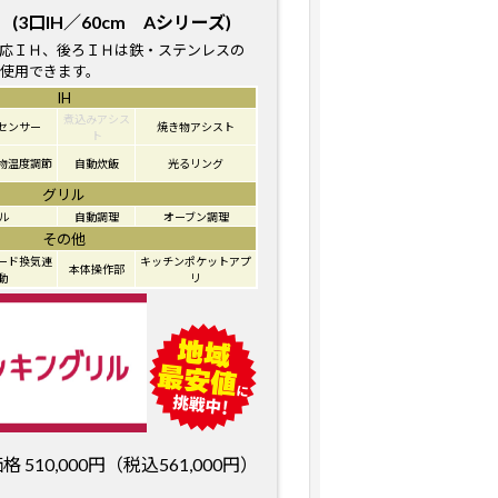
(3口IH／60cm Aシリーズ)
応ＩＨ、後ろＩＨは鉄・ステンレスの
使用できます。
IH
煮込みアシス
センサー
焼き物アシスト
ト
物温度調節
自動炊飯
光るリング
グリル
ル
自動調理
オーブン調理
その他
ード換気連
キッチンポケットアプ
本体操作部
動
リ
510,000円（税込561,000円）