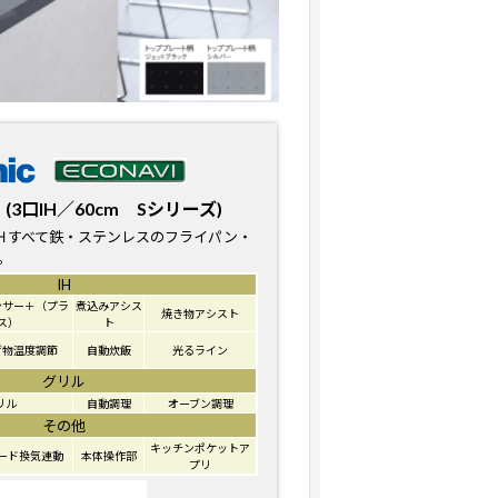
(3口IH／60cm Sシリーズ)
Ｈすべて鉄・ステンレスのフライパン・
。
IH
ンサー＋（プラ
煮込みアシス
焼き物アシスト
ス）
ト
げ物温度調節
自動炊飯
光るライン
グリル
リル
自動調理
オーブン調理
その他
キッチンポケットア
ード換気連動
本体操作部
プリ