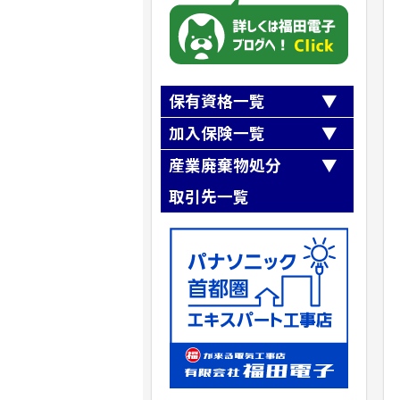
保有資格一覧
第一種電気工事士
加入保険一覧
第二種電気工事士
全日本電気工事業工業組合連合会
産業廃棄物処分
職長・安全衛生責任者
『第三者損害補償制度』
第一種冷媒フロン類取扱技術者
取引先一覧
全日本電気工事業工業組合連合会
高所作業車運転技能講習
『業務災害補償制度』
第二種冷凍機械
有限会社梅木商会
SR茨城県労働保険事務組合加入
ガス溶接
クリーンテックシオガイ（株）
建設業退職金共済事業加入
アーク溶接
株式会社リフレックス
小型移動式クレーン運転技能
株式会社ニシノ産業
玉掛け技能講習
株式会社NIPPO
自由研削といし
株式会社フルヤ建商
石綿（アスベスト）作業主任者
建築物石綿含有建材調査者