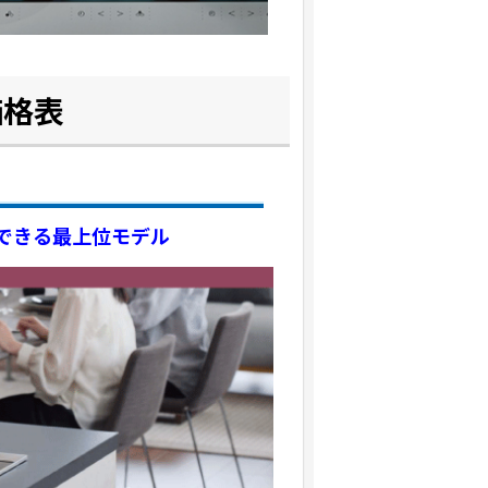
価格表
】
できる最上位モデル