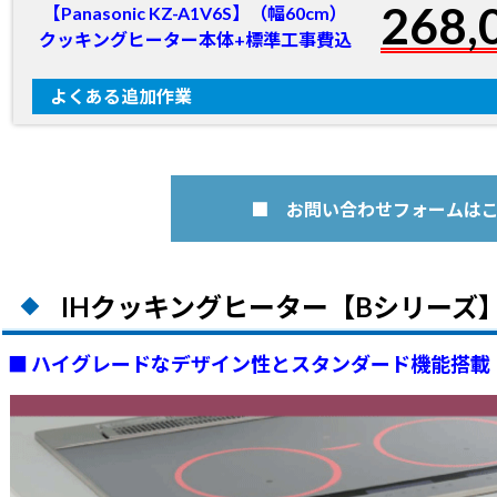
268,
【Panasonic KZ-A1V6S】（幅60cm）
クッキングヒーター本体+標準工事費込
よくある追加作業
旧機器の廃棄処分+運搬費
IH新規設置の場合
幅75㎝タイプの場合
■ お問い合わせフォームは
長期保証サービス 5年
※
長期保証サービス 8年
※
IHクッキングヒーター【Bシリーズ
■ ハイグレードなデザイン性とスタンダード機能搭載