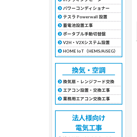
パワーコンディショナー
テスラ Powerwall 設置
蓄電池設置工事
ポータブル手動切替盤
V2H・V2Xシステム設置
HOME IoT（HEMS/AiSEG）
換気・空調
換気扇・レンジフード交換
エアコン設置・交換工事
業務用エアコン交換工事
法人様向け
電気工事