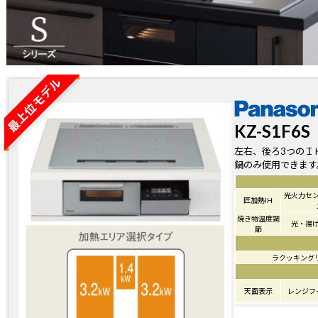
最上位モデル
KZ-S1F6S
左右、後ろ3つのＩ
鍋のみ使用できます
光火力セ
匠加熱IH
焼き物温度調
光・揚
節
ラクッキング
天面表示
レンジフ